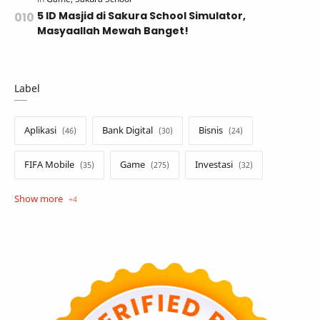
5 ID Masjid di Sakura School Simulator,
Masyaallah Mewah Banget!
Label
Aplikasi
Bank Digital
Bisnis
FIFA Mobile
Game
Investasi
Opini
Tekno
Tutorial
Umum