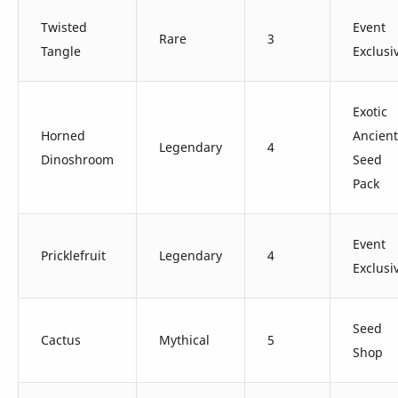
Twisted
Event
Rare
3
Tangle
Exclusi
Exotic
Horned
Ancient
Legendary
4
Dinoshroom
Seed
Pack
Event
Pricklefruit
Legendary
4
Exclusi
Seed
Cactus
Mythical
5
Shop