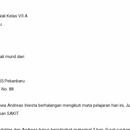
ali Kelas VII A
u
li murid dari:
 55 Pekanbaru
 No. 88
a Andreas Iniesta berhalangan mengikuti mata pelajaran hari ini, Ju
san SAKIT.
dokter dan Andreas harus beristirahat maksimal 3 hari. Surat rujuka