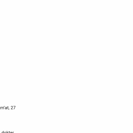
m’at, 27
n dokter