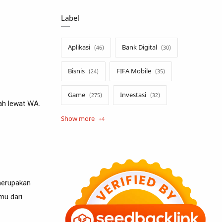
Label
Aplikasi
Bank Digital
Bisnis
FIFA Mobile
Game
Investasi
ah lewat WA.
Opini
Tekno
Tutorial
Umum
 merupakan
mu dari