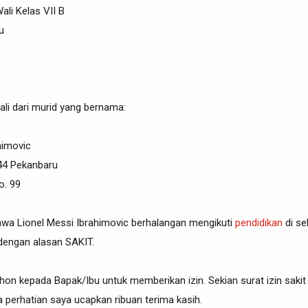
ali Kelas VII B
u
li dari murid yang bernama:
himovic
 44 Pekanbaru
o. 99
wa Lionel Messi Ibrahimovic berhalangan mengikuti
pendidikan
di sek
 dengan alasan SAKIT.
ohon kepada Bapak/Ibu untuk memberikan izin. Sekian surat izin sakit
a perhatian saya ucapkan ribuan terima kasih.