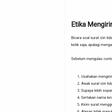
Etika Mengiri
Bicara soal surat izin t
ketik saja, apalagi menga
Sebelum mengulas contoh
Usahakan mengirim
Awali surat izin t
Supaya lebih sopa
Sertakan nama len
Kirim surat mengg
Alasan tidak masuk