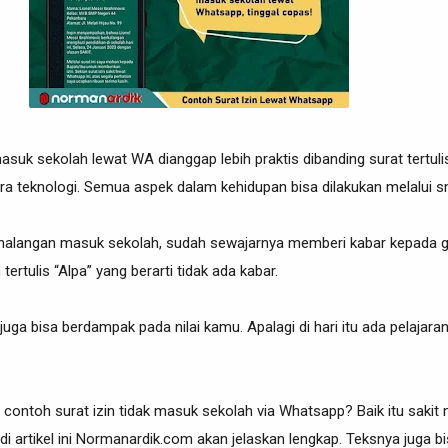
asuk sekolah lewat WA dianggap lebih praktis dibanding surat tertuli
era teknologi. Semua aspek dalam kehidupan bisa dilakukan melalui 
berhalangan masuk sekolah, sudah sewajarnya memberi kabar kepada g
tertulis “Alpa” yang berarti tidak ada kabar.
ni juga bisa berdampak pada nilai kamu. Apalagi di hari itu ada pelajara
contoh surat izin tidak masuk sekolah via Whatsapp? Baik itu saki
i artikel ini Normanardik.com akan jelaskan lengkap. Teksnya juga bisa