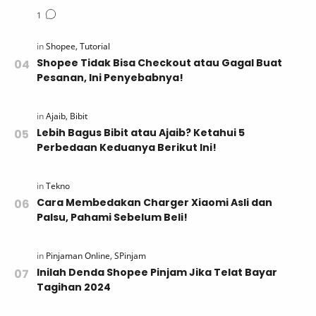
Shopee Tidak Bisa Checkout atau Gagal Buat
Pesanan, Ini Penyebabnya!
Lebih Bagus Bibit atau Ajaib? Ketahui 5
Perbedaan Keduanya Berikut Ini!
Cara Membedakan Charger Xiaomi Asli dan
Palsu, Pahami Sebelum Beli!
Inilah Denda Shopee Pinjam Jika Telat Bayar
Tagihan 2024