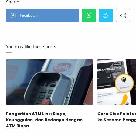
You may like these posts
Pengertian ATM Link: Biaya,
Cara Give Points d
Keunggulan, dan Bedanya dengan
ke Sesama Peng
ATM Biasa