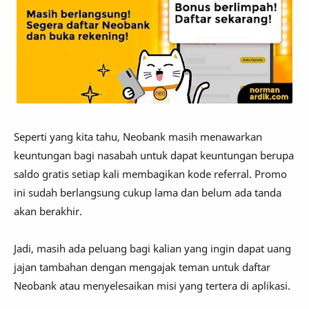
Seperti yang kita tahu, Neobank masih menawarkan
keuntungan bagi nasabah untuk dapat keuntungan berupa
saldo gratis setiap kali membagikan kode referral. Promo
ini sudah berlangsung cukup lama dan belum ada tanda
akan berakhir.
Jadi, masih ada peluang bagi kalian yang ingin dapat uang
jajan tambahan dengan mengajak teman untuk daftar
Neobank atau menyelesaikan misi yang tertera di aplikasi.