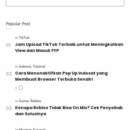
Popular Post
Jam Upload TikTok Terbaik untuk Meningkatkan
View dan Masuk FYP
Cara Menonaktifkan Pop Up Indosat yang
Membuat Browser Terbuka Sendiri
Kenapa Roblox Tidak Bisa On Mic? Cek Penyebab
dan Solusinya