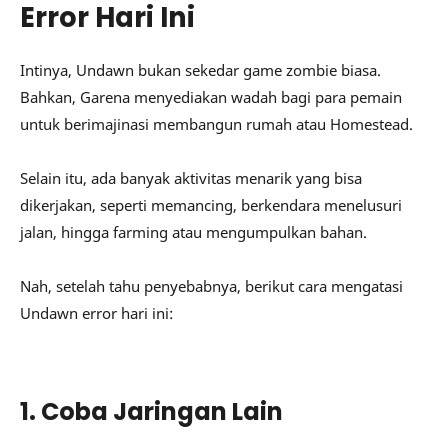
Error Hari Ini
Intinya, Undawn bukan sekedar game zombie biasa.
Bahkan, Garena menyediakan wadah bagi para pemain
untuk berimajinasi membangun rumah atau Homestead.
Selain itu, ada banyak aktivitas menarik yang bisa
dikerjakan, seperti memancing, berkendara menelusuri
jalan, hingga farming atau mengumpulkan bahan.
Nah, setelah tahu penyebabnya, berikut cara mengatasi
Undawn error hari ini:
1. Coba Jaringan Lain