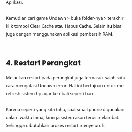
Aplikasi.
Kemudian cari game Undawn > buka folder-nya > terakhir
klik tombol Clear Cache atau Hapus Cache. Selain itu bisa
juga dengan menggunakan aplikasi pembersih RAM.
4. Restart Perangkat
Melaukan restart pada perangkat juga termasuk salah satu
cara mengatasi Undawn error. Hal ini bertujuan untuk me-
refresh sistem hp agar kembali seperti baru.
Karena seperti yang kita tahu, saat smartphone digunakan
dalam waktu lama, kinerja sistem akan terus melambat.
Sehingga dibutuhkan proses restart menyeluruh.