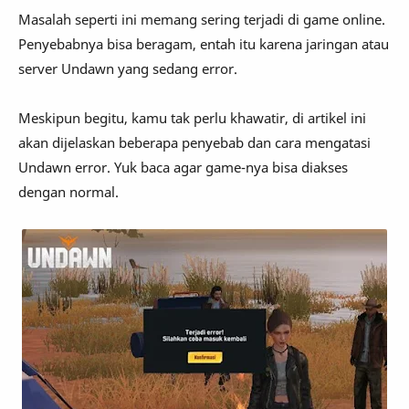
Masalah seperti ini memang sering terjadi di game online.
Penyebabnya bisa beragam, entah itu karena jaringan atau
server Undawn yang sedang error.
Meskipun begitu, kamu tak perlu khawatir, di artikel ini
akan dijelaskan beberapa penyebab dan cara mengatasi
Undawn error. Yuk baca agar game-nya bisa diakses
dengan normal.