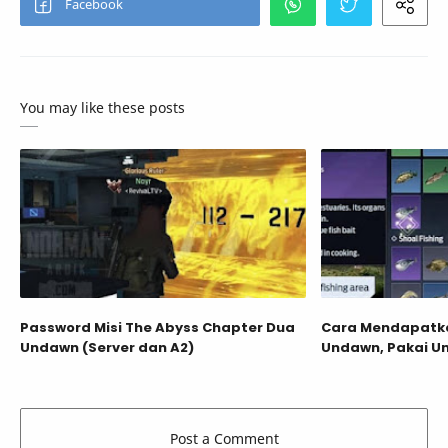
You may like these posts
Password Misi The Abyss Chapter Dua
Cara Mendapatkan
Undawn (Server dan A2)
Undawn, Pakai Um