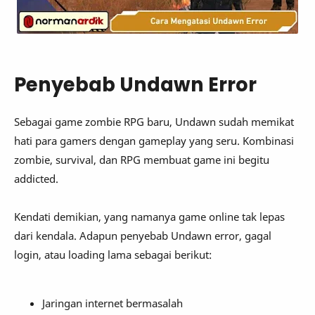
Penyebab Undawn Error
Sebagai game zombie RPG baru, Undawn sudah memikat
hati para gamers dengan gameplay yang seru. Kombinasi
zombie, survival, dan RPG membuat game ini begitu
addicted.
Kendati demikian, yang namanya game online tak lepas
dari kendala. Adapun penyebab Undawn error, gagal
login, atau loading lama sebagai berikut:
Jaringan internet bermasalah