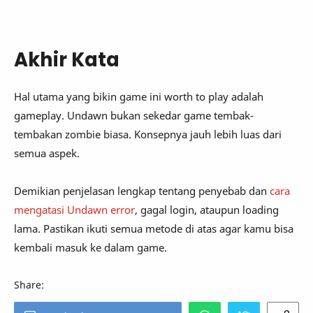
Akhir Kata
Hal utama yang bikin game ini worth to play adalah
gameplay. Undawn bukan sekedar game tembak-
tembakan zombie biasa. Konsepnya jauh lebih luas dari
semua aspek.
Demikian penjelasan lengkap tentang penyebab dan
cara
mengatasi Undawn error
, gagal login, ataupun loading
lama. Pastikan ikuti semua metode di atas agar kamu bisa
kembali masuk ke dalam game.