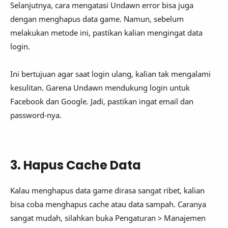
Selanjutnya, cara mengatasi Undawn error bisa juga
dengan menghapus data game. Namun, sebelum
melakukan metode ini, pastikan kalian mengingat data
login.
Ini bertujuan agar saat login ulang, kalian tak mengalami
kesulitan. Garena Undawn mendukung login untuk
Facebook dan Google. Jadi, pastikan ingat email dan
password-nya.
3. Hapus Cache Data
Kalau menghapus data game dirasa sangat ribet, kalian
bisa coba menghapus cache atau data sampah. Caranya
sangat mudah, silahkan buka Pengaturan > Manajemen