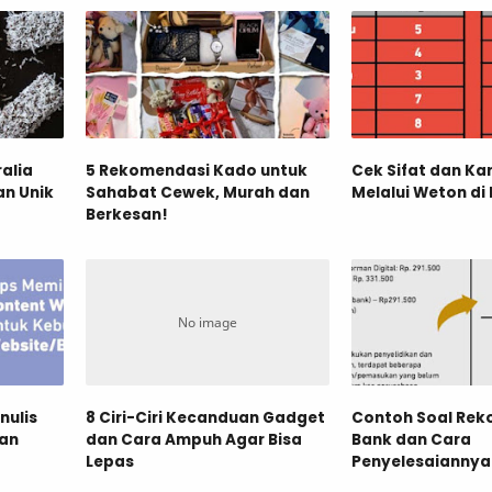
alia
5 Rekomendasi Kado untuk
Cek Sifat dan Ka
an Unik
Sahabat Cewek, Murah dan
Melalui Weton di
Berkesan!
nulis
8 Ciri-Ciri Kecanduan Gadget
Contoh Soal Reko
han
dan Cara Ampuh Agar Bisa
Bank dan Cara
Lepas
Penyelesaiannya