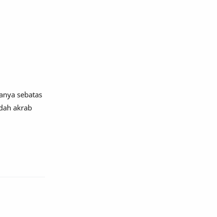
anya sebatas
dah akrab