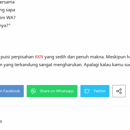
 bersama
ing sapa
irim WA?
nya?”
 puisi perpisahan
KKN
yang sedih dan penuh makna. Meskipun h
san yang terkandung sangat mengharukan. Apalagi kalau kamu su
s