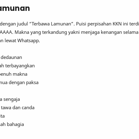
Lamunan
dengan judul “Terbawa Lamunan”. Puisi perpisahan KKN ini terdiri
 AAAA. Makna yang terkandung yakni menjaga kenangan selama
an lewat Whatsapp.
a dedaunan
nah terbayangkan
penuh makna
mua dengan paksa
a sengaja
 tawa dan canda
ita
sah bahagia