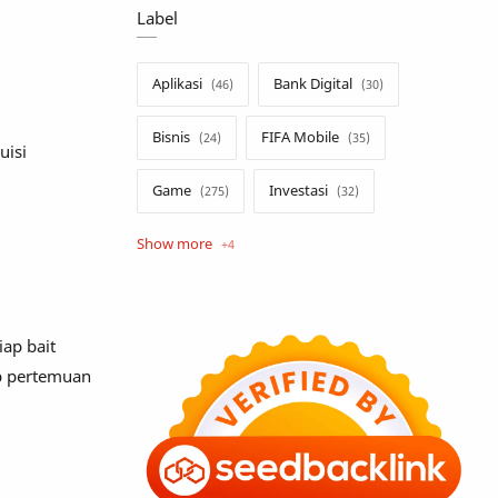
Label
Aplikasi
Bank Digital
Bisnis
FIFA Mobile
uisi
Game
Investasi
Opini
Tekno
Tutorial
Umum
iap bait
ap pertemuan