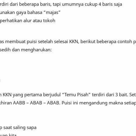
erdiri dari beberapa baris, tapi umumnya cukup 4 baris saja
gunakan gaya bahasa “majas”
erhatikan alur atau tokoh
as membuat puisi setelah selesai KKN, berikut beberapa contoh p
 sedih dan mengharukan:
h
 KKN yang pertama berjudul “Temu Pisah” terdiri dari 3 bait. Set
erakhiran AABB – ABAB – ABAB. Puisi ini mengandung makna seti
p saat saling sapa
uan kita