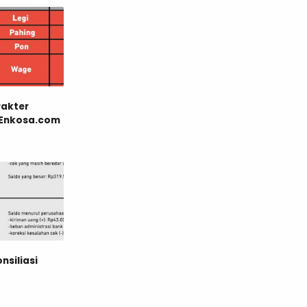
rakter
 Enkosa.com
nsiliasi