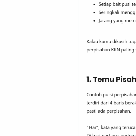
Setiap bait pusi t
Seringkali meng
Jarang yang memp
Kalau kamu dikasih tug
perpisahan KKN paling
1. Temu Pisa
Contoh puisi perpisahan
terdiri dari 4 baris b
pasti ada perpisahan.
"Hai", kata yang teruca
Di hari pertama pertem