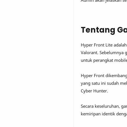
Admin akan jelaskan se
Tentang Ga
Hyper Front Lite adal
Valorant. Sebelumnya ga
untuk perangkat mobile
Hyper Front dikembang
yang satu ini sudah mel
Cyber Hunter.
Secara keseluruhan, g
kemiripan identik den