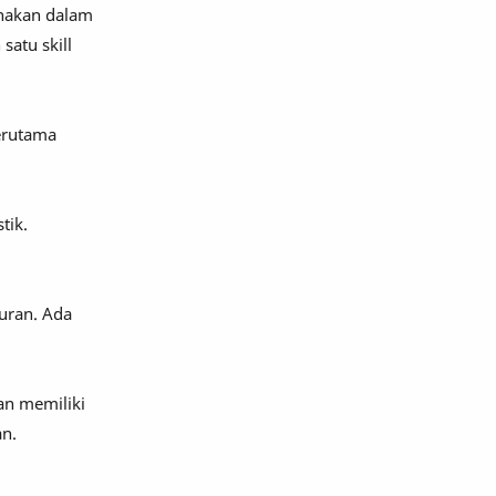
unakan dalam
satu skill
Terutama
tik.
uran. Ada
an memiliki
n.