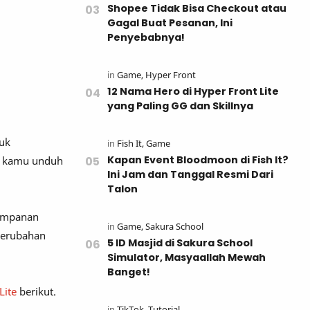
Shopee Tidak Bisa Checkout atau
Gagal Buat Pesanan, Ini
Penyebabnya!
12 Nama Hero di Hyper Front Lite
yang Paling GG dan Skillnya
tuk
Kapan Event Bloodmoon di Fish It?
sa kamu unduh
Ini Jam dan Tanggal Resmi Dari
Talon
yimpanan
perubahan
5 ID Masjid di Sakura School
Simulator, Masyaallah Mewah
Banget!
Lite
berikut.