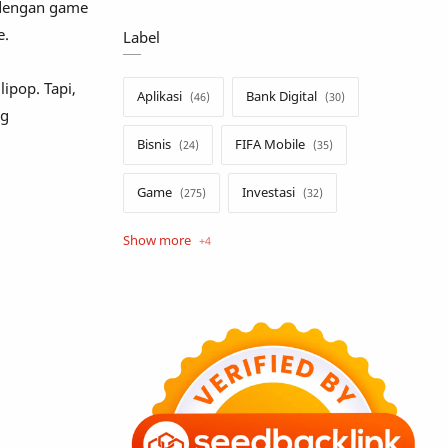
n dengan game
e.
Label
lipop. Tapi,
Aplikasi
Bank Digital
ng
Bisnis
FIFA Mobile
Game
Investasi
Opini
Tekno
Tutorial
Umum