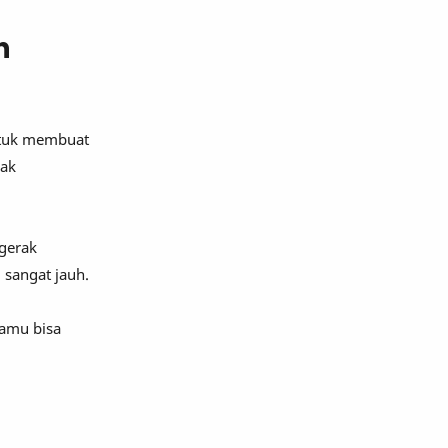
n
untuk membuat
yak
rgerak
 sangat jauh.
Kamu bisa