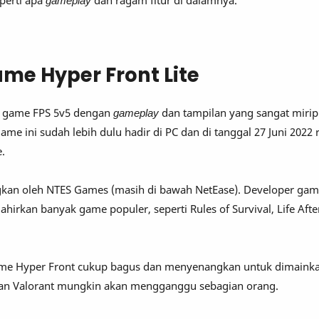
perti apa
gameplay
dan ragam fitur di dalamnya.
me Hyper Front Lite
ah game FPS 5v5 dengan
gameplay
dan tampilan yang sangat miri
me ini sudah lebih dulu hadir di PC dan di tanggal 27 Juni 2022 r
.
kan oleh NTES Games (masih di bawah NetEase). Developer gam
ahirkan banyak game populer, seperti Rules of Survival, Life Afte
ame Hyper Front cukup bagus dan menyenangkan untuk dimain
gan Valorant mungkin akan mengganggu sebagian orang.