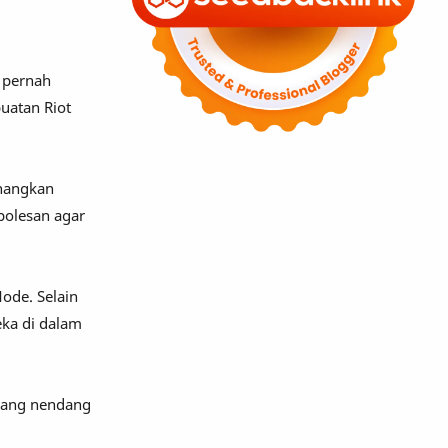
 pernah
uatan Riot
nangkan
polesan agar
ode. Selain
ka di dalam
urang nendang