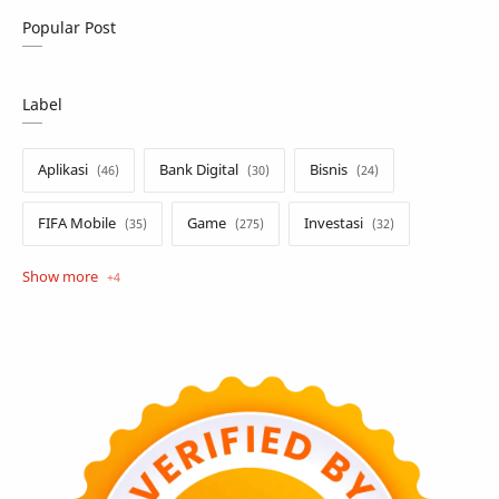
Popular Post
Label
Aplikasi
Bank Digital
Bisnis
FIFA Mobile
Game
Investasi
Opini
Tekno
Tutorial
Umum