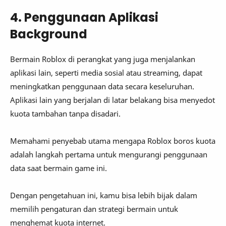
4. Penggunaan Aplikasi
Background
Bermain Roblox di perangkat yang juga menjalankan
aplikasi lain, seperti media sosial atau streaming, dapat
meningkatkan penggunaan data secara keseluruhan.
Aplikasi lain yang berjalan di latar belakang bisa menyedot
kuota tambahan tanpa disadari.
Memahami penyebab utama mengapa Roblox boros kuota
adalah langkah pertama untuk mengurangi penggunaan
data saat bermain game ini.
Dengan pengetahuan ini, kamu bisa lebih bijak dalam
memilih pengaturan dan strategi bermain untuk
menghemat kuota internet.