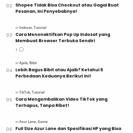
Shopee Tidak Bisa Checkout atau Gagal Buat
Pesanan, Ini Penyebabnya!
Cara Menonaktifkan Pop Up Indosat yang
Membuat Browser Terbuka Sendiri
Lebih Bagus Bibit atau Ajaib? Ketahui 5
Perbedaan Keduanya Berikut Ini!
Cara Mengembalikan Video TikTok yang
Terhapus, Tanpa Ribet!
Full Size Azur Lane dan Spesifikasi HP yang Bisa