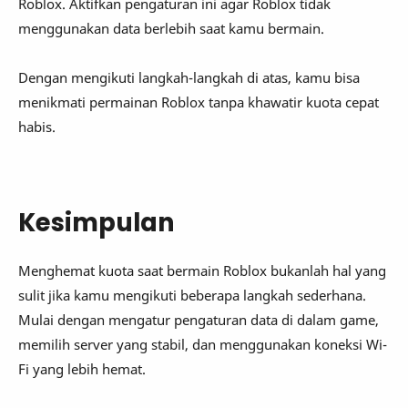
Roblox. Aktifkan pengaturan ini agar Roblox tidak
menggunakan data berlebih saat kamu bermain.
Dengan mengikuti langkah-langkah di atas, kamu bisa
menikmati permainan Roblox tanpa khawatir kuota cepat
habis.
Kesimpulan
Menghemat kuota saat bermain Roblox bukanlah hal yang
sulit jika kamu mengikuti beberapa langkah sederhana.
Mulai dengan mengatur pengaturan data di dalam game,
memilih server yang stabil, dan menggunakan koneksi Wi-
Fi yang lebih hemat.