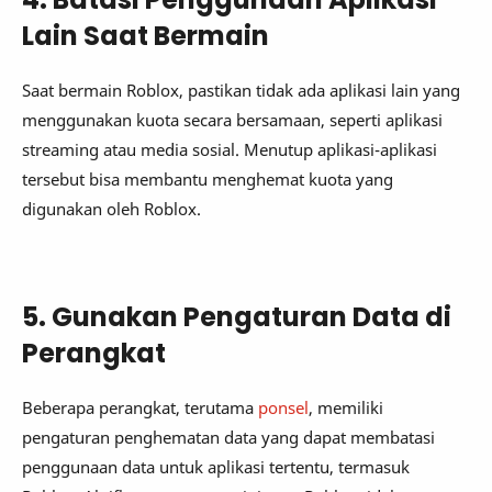
Lain Saat Bermain
Saat bermain Roblox, pastikan tidak ada aplikasi lain yang
menggunakan kuota secara bersamaan, seperti aplikasi
streaming atau media sosial. Menutup aplikasi-aplikasi
tersebut bisa membantu menghemat kuota yang
digunakan oleh Roblox.
5. Gunakan Pengaturan Data di
Perangkat
Beberapa perangkat, terutama
ponsel
, memiliki
pengaturan penghematan data yang dapat membatasi
penggunaan data untuk aplikasi tertentu, termasuk