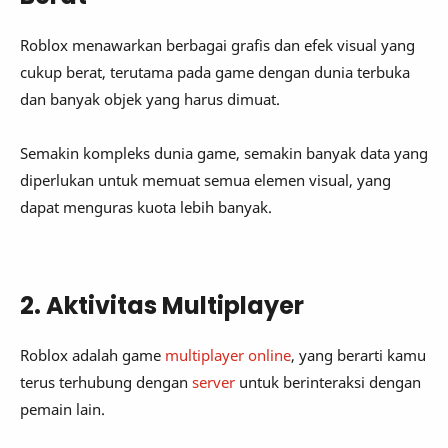
Roblox menawarkan berbagai grafis dan efek visual yang
cukup berat, terutama pada game dengan dunia terbuka
dan banyak objek yang harus dimuat.
Semakin kompleks dunia game, semakin banyak data yang
diperlukan untuk memuat semua elemen visual, yang
dapat menguras kuota lebih banyak.
2. Aktivitas Multiplayer
Roblox adalah game
multiplayer online
, yang berarti kamu
terus terhubung dengan
server
untuk berinteraksi dengan
pemain lain.