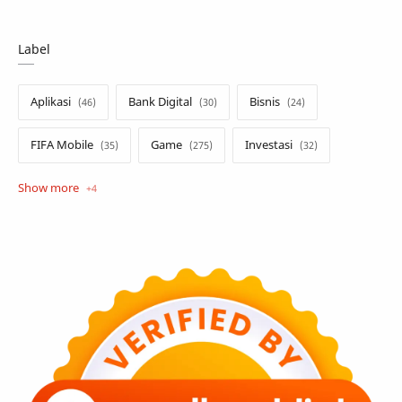
Label
Aplikasi
Bank Digital
Bisnis
FIFA Mobile
Game
Investasi
Opini
Tekno
Tutorial
Umum