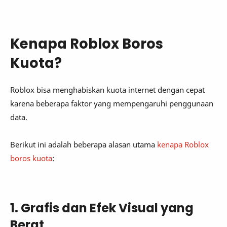
Kenapa Roblox Boros
Kuota?
Roblox bisa menghabiskan kuota internet dengan cepat
karena beberapa faktor yang mempengaruhi penggunaan
data.
Berikut ini adalah beberapa alasan utama
kenapa Roblox
boros kuota
:
1. Grafis dan Efek Visual yang
Berat