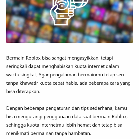
Bermain Roblox bisa sangat mengasyikkan, tetapi
seringkali dapat menghabiskan kuota internet dalam
waktu singkat. Agar pengalaman bermainmu tetap seru
tanpa khawatir kuota cepat habis, ada beberapa cara yang
bisa diterapkan.
Dengan beberapa pengaturan dan tips sederhana, kamu
bisa mengurangi penggunaan data saat bermain Roblox,
sehingga kuota internetmu lebih hemat dan tetap bisa
menikmati permainan tanpa hambatan.