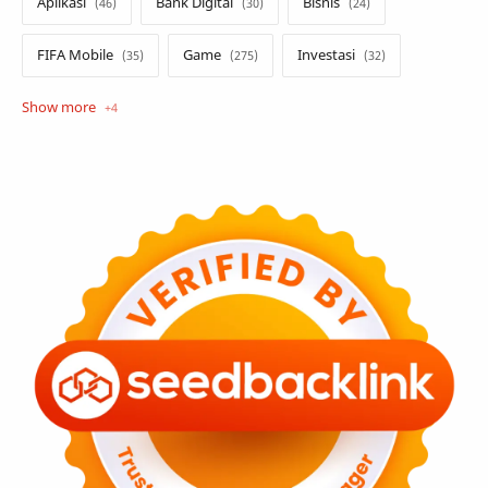
Aplikasi
Bank Digital
Bisnis
FIFA Mobile
Game
Investasi
Opini
Tekno
Tutorial
Umum