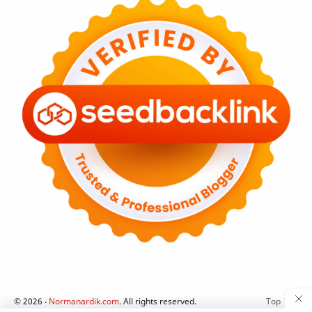
©
2026
‧
Normanardik.com
. All rights reserved.