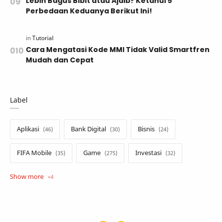
Lebih Bagus Bibit atau Ajaib? Ketahui 5
Perbedaan Keduanya Berikut Ini!
Cara Mengatasi Kode MMI Tidak Valid Smartfren
Mudah dan Cepat
Label
Aplikasi
Bank Digital
Bisnis
FIFA Mobile
Game
Investasi
Opini
Tekno
Tutorial
Umum