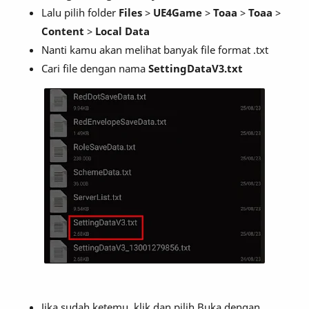
Lalu pilih folder
Files
>
UE4Game
>
Toaa
>
Toaa
>
Content
>
Local Data
Nanti kamu akan melihat banyak file format .txt
Cari file dengan nama
SettingDataV3.txt
Jika sudah ketemu, klik dan pilih Buka dengan