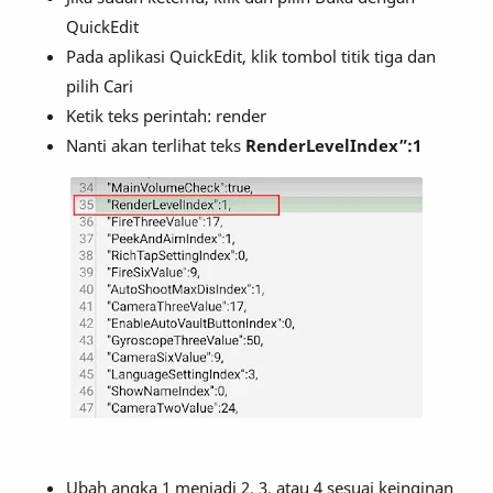
QuickEdit
Pada aplikasi QuickEdit, klik tombol titik tiga dan
pilih Cari
Ketik teks perintah: render
Nanti akan terlihat teks
RenderLevelIndex”:1
Ubah angka 1 menjadi 2, 3, atau 4 sesuai keinginan