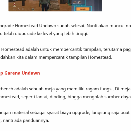
upgrade Homestead Undawn sudah selesai. Nanti akan muncul not
elah diupgrade ke level yang lebih tinggi.
Homestead adalah untuk mempercantik tampilan, terutama pagar.
udahkan kita dalam mempercantik tampilan Homestead.
Up Garena Undawn
kbench adalah sebuah meja yang memiliki ragam fungsi. Di meja i
estead, seperti lantai, dinding, hingga mengolah sumber daya
rangan material sebagai syarat biaya upgrade, langsung saja buat 
 nanti ada panduannya.