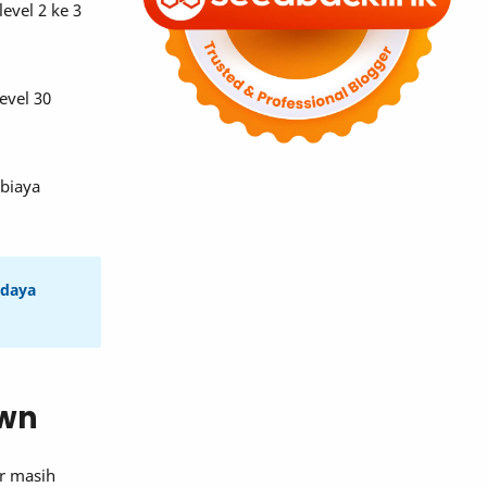
evel 2 ke 3
evel 30
 biaya
 daya
awn
ar masih