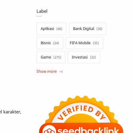
Label
Aplikasi
Bank Digital
Bisnis
FIFA Mobile
Game
Investasi
Opini
Tekno
Tutorial
Umum
l karakter,