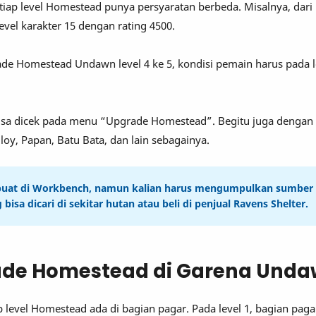
etiap level Homestead punya persyaratan berbeda. Misalnya, dari l
vel karakter 15 dengan rating 4500.
de Homestead Undawn level 4 ke 5, kondisi pemain harus pada l
 bisa dicek pada menu “Upgrade Homestead”. Begitu juga dengan
lloy, Papan, Batu Bata, dan lain sebagainya.
dibuat di Workbench, namun kalian harus mengumpulkan sumber
bisa dicari di sekitar hutan atau beli di penjual Ravens Shelter.
ade Homestead di Garena Und
 level Homestead ada di bagian pagar. Pada level 1, bagian pag