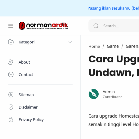
Pasang iklan sesukamu (beba
Home
Kategori
Game
Garen
Home
Cara Upg
About
Undawn, 
Contact
Sitemap
Disclaimer
Cara upgrade Homestea
Privacy Policy
semakin tinggi level Ho