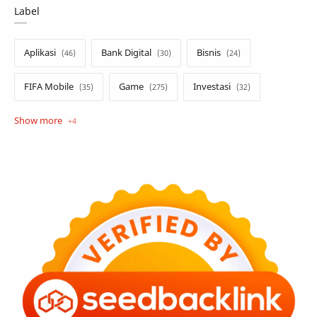
Label
Aplikasi
Bank Digital
Bisnis
FIFA Mobile
Game
Investasi
Opini
Tekno
Tutorial
Umum